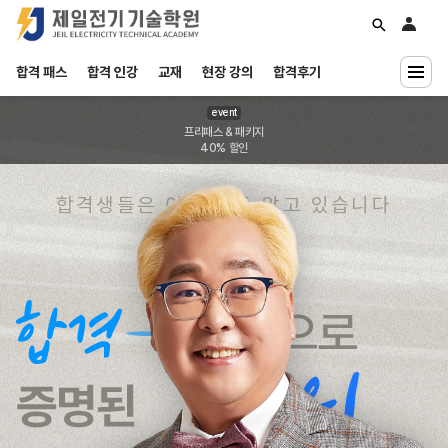
합격 패스
합격 인강
교재
현장 강의
합격후기
event
무료특강
공지/이벤트
학습질문
내일배움카드
프리패스 & 패키지
40% 할인
INCLASS
합격생들은 이미 모두 알고 있습니다