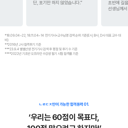
, 포기만 하지 않았습니다.”
초반에 길을
선생님께서 잘 잡아주십니다.”
*18.09.04~22, 18.11.04~14 전기기사+교수님명 검색 순위 기준(E사, B사, D사 대표 교수 대
비)
**2016년 J사 합격후기 기준
***23.9.4 별별선생 전기기사 검색 후 평점 및 후기 수 기준
****2022년 기초반 오프라인 수강생 필기 시험 합격률 기준
ㄴㄹㄷㅈ만이 가능한 합격동력 01.
‘우리는 60점이 목표다,