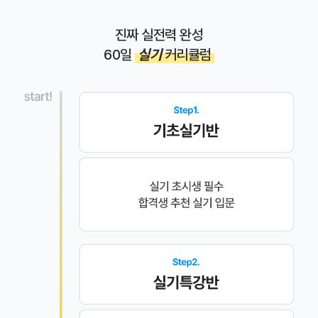
진짜 실전력 완성
60일
실기
커리큘럼