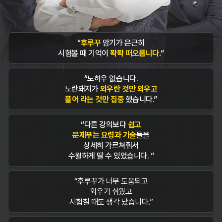
“
후루꾸
암기가 은근히
시험볼 때 기억이
퐉퐉 떠오릅니다.
”
“노하우 없습니다.
노란돼지가
외우란 것만 외우고
풀어 라는 것만 집중
했습니다.”
“다른 강의보다
쉽고
문제푸는 요령과 기술
들을
상세히 가르쳐줘서
수월하게 딸 수 있었습니다. ”
“후루꾸가 너무 도움되고
외우기 쉬웠고
시험칠 때도 생각 났습니다.”