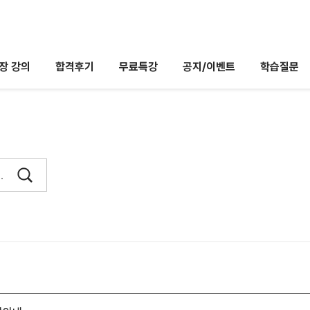
장 강의
합격후기
무료특강
공지/이벤트
학습질문
도구
INCLASS